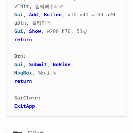
vEdit, 입력해주세요
Gui
,
Add
,
Button
, x10 y40 w180 h20
gBtn, 출력하기
Gui
,
Show
, w200 h70, 53강
return
Btn:
Gui
,
Submit
,
NoHide
MsgBox
, %Edit%
return
GuiClose:
ExitApp