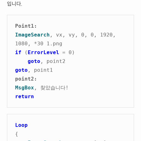
입니다.
Point1:
ImageSearch
, vx, vy, 0, 0, 1920,
1080, *30 1.png
if
(
ErrorLevel
= 0)
goto
, point2
goto
, point1
point2:
MsgBox
, 찾았습니다!
return
Loop
{