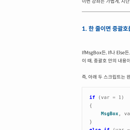
이번 강좌는 가볍게, 지
1. 한 줄이면 중괄호
IfMsgBox든, If나 E
이 때, 중괄호 안의 내용
즉, 아래 두 스크립트는
if
(var = 1)
{
MsgBox
, v
}
else if
(var =