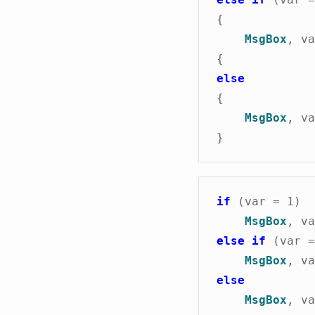
{
MsgBox
, v
{
else
{
MsgBox
, v
}
if
(var = 1)
MsgBox
, v
else if
(var =
MsgBox
, v
else
MsgBox
, v