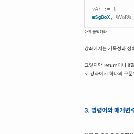
vAr := 1
mSgBoX
, %VaR%
아유 끔찍해라
강좌에서는 가독성과 정확
그렇지만 return이나 if
로 강좌에서 하나의 구문
3. 명령어와 매개변